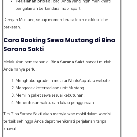
Perjalanan pribadi
, bagi Anda yang ingin menikmati
pengalaman berkendara mobil sport.
Dengan Mustang, setiap momen terasa lebih eksklusif dan
berkesan.
Cara Booking Sewa Mustang di
Bina
Sarana Sakti
Melakukan pemesanan di
Bina Sarana Sakti
sangat mudah.
Anda hanya perlu:
Menghubungi admin melalui WhatsApp atau website.
Mengecek ketersediaan unit Mustang.
Memilih paket sewa sesuai kebutuhan.
Menentukan waktu dan lokasi penggunaan.
Tim Bina Sarana Sakti akan menyiapkan mobil dalam kondisi
terbaik sehingga Anda dapat menikmati perjalanan tanpa
khawatir.