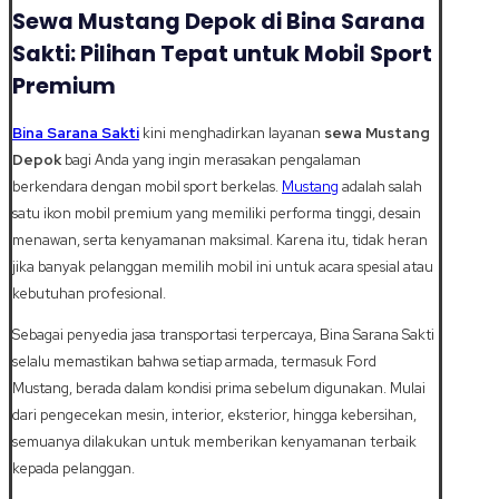
Sewa Mustang Depok di Bina Sarana
Sakti: Pilihan Tepat untuk Mobil Sport
Premium
Bina Sarana Sakti
kini menghadirkan layanan
sewa Mustang
Depok
bagi Anda yang ingin merasakan pengalaman
berkendara dengan mobil sport berkelas.
Mustang
adalah salah
satu ikon mobil premium yang memiliki performa tinggi, desain
menawan, serta kenyamanan maksimal. Karena itu, tidak heran
jika banyak pelanggan memilih mobil ini untuk acara spesial atau
kebutuhan profesional.
Sebagai penyedia jasa transportasi terpercaya, Bina Sarana Sakti
selalu memastikan bahwa setiap armada, termasuk Ford
Mustang, berada dalam kondisi prima sebelum digunakan. Mulai
dari pengecekan mesin, interior, eksterior, hingga kebersihan,
semuanya dilakukan untuk memberikan kenyamanan terbaik
kepada pelanggan.