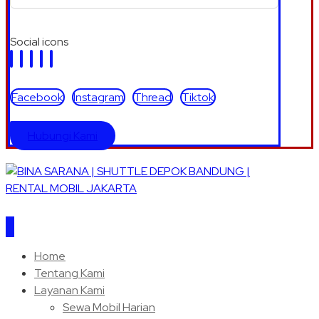
Social icons
Facebook
Instagram
Thread
Tiktok
Hubungi Kami
Home
Tentang Kami
Layanan Kami
Sewa Mobil Harian