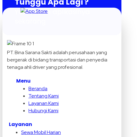
Tunggu Apa Lagi ?
Yuk, unduh aplikasinya
sekarang
PT. Bina Sarana Sakti adalah perusahaan yang
bergerak di bidang transportasi dan penyedia
tenaga ahli driver yang profesional.
Menu
Beranda
Tentang Kami
Layanan Kami
Hubungi Kami
Layanan
Sewa Mobil Harian