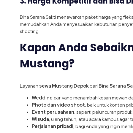
3. Harga Kompetitif dan Bisa 
Bina Sarana Sakti menawarkan paket harga yang fleksibe
memudahkan Anda menyesuaikan kebutuhan penyewaan
shooting.
Kapan Anda Sebaik
Mustang?
Layanan
sewa Mustang Depok
dari
Bina Sarana Sa
Wedding car
yang menambah kesan mewah da
Photo dan video shoot
, baik untuk konten pr
Event perusahaan
, seperti peluncuran produk
Wisuda
, ulang tahun, atau acara kampus agar t
Perjalanan pribadi
, bagi Anda yang ingin men