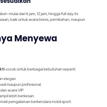
Disesuaikan
l—mulai dari 6 jam, 12 jam, hingga full day. Ini
, baik untuk acara bisnis, pernikahan, maupun
nya Menyewa
kti
cocok untuk berbagai kebutuhan seperti:
n elegan.
ibadi maupun profesional.
 dan acara VIP.
ampil lebih berkesan.
ikmati pengalaman berkendara mobil sport.