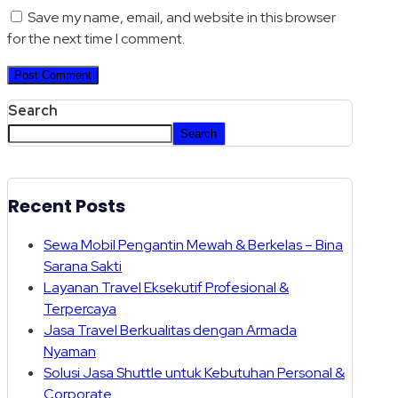
Save my name, email, and website in this browser
for the next time I comment.
Search
Search
Recent Posts
Sewa Mobil Pengantin Mewah & Berkelas – Bina
Sarana Sakti
Layanan Travel Eksekutif Profesional &
Terpercaya
Jasa Travel Berkualitas dengan Armada
Nyaman
Solusi Jasa Shuttle untuk Kebutuhan Personal &
Corporate