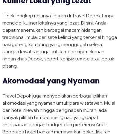
Kuliner Lokal yang Lezat
Tidak lengkap rasanya liburan di Travel Depok tanpa
mencicipi kuliner lokalnya yang lezat. Di sini, Anda
dapat menemukan berbagai macam hidangan
tradisional, mulai dari sate kelinci yang terkenal hingga
nasi goreng kampung yang menggugah selera.
Jangan lewatkan juga untuk mencicipi makanan
ringan khas Depok, seperti keripik tempe atau getuk
pisang.
Akomodasi yang Nyaman
Travel Depok juga menyediakan berbagai pilihan
akomodasi yang nyaman untuk para wisatawan. Mulai
dari hotel mewah hingga penginapan murah, ada
banyak pilihan tempat menginap yang dapat
disesuaikan dengan budget dan preferensi Anda.
Beberapa hotel bahkan menawarkan paket liburan