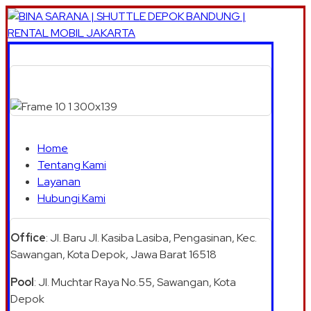
Home
Tentang Kami
Layanan
Hubungi Kami
Office
: Jl. Baru Jl. Kasiba Lasiba, Pengasinan, Kec.
Sawangan, Kota Depok, Jawa Barat 16518
Pool
: Jl. Muchtar Raya No.55, Sawangan, Kota
Depok