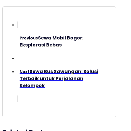
Sewa Mobil Bogor:
Previous
Eksplorasi Bebas
Sewa Bus Sawangan: Solusi
Next
Terbaik untuk Perjalanan
Kelompok