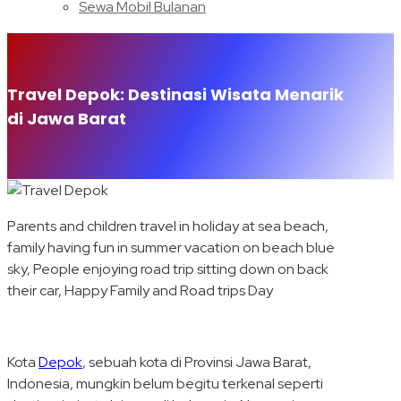
Sewa Mobil Bulanan
Travel Depok: Destinasi Wisata Menarik
di Jawa Barat
Parents and children travel in holiday at sea beach,
family having fun in summer vacation on beach blue
sky, People enjoying road trip sitting down on back
their car, Happy Family and Road trips Day
Kota
Depok
, sebuah kota di Provinsi Jawa Barat,
Indonesia, mungkin belum begitu terkenal seperti