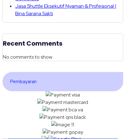
Jasa Shuttle Eksekutif Nyaman & Profesional |
Bina Sarana Sakti
Recent Comments
No comments to show.
Pembayaran